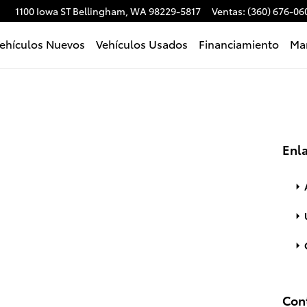
1100 Iowa ST
Bellingham
,
WA
98229-5817
Ventas
:
(360) 676-06
ehículos Nuevos
Vehículos Usados
Financiamiento
Man
Enl
Con