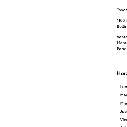
Toyot
1100 
Bell
Vent
Mant
Parte
Hor
Lun
Mar
Mié
Jue
Vie