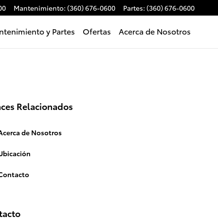
00
Mantenimiento
:
(360) 676-0600
Partes
:
(360) 676-0600
tenimiento y Partes
Ofertas
Acerca de Nosotros
aces Relacionados
Acerca de Nosotros
Ubicación
Contacto
tacto