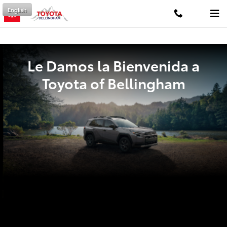
Toyota of Bellingham
Saltar al contenido principal
English
Le Damos la Bienvenida a
Toyota of Bellingham