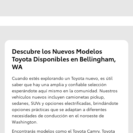
Busque por marca, modelo, etc.
Comprar Nuevos y
Agendar
Ver Ofertas
Descubre los Nuevos Modelos
Usados
Mantenimiento
Actuales
Toyota Disponibles en Bellingham,
WA
Cuando estés explorando un Toyota nuevo, es útil
saber que hay una amplia y confiable selección
esperándote aquí mismo en la comunidad. Nuestros
vehículos nuevos incluyen camionetas pickup,
sedanes, SUVs y opciones electrificadas, brindándote
opciones prácticas que se adaptan a diferentes
necesidades de conducción en el noroeste de
Washington.
Encontrarás modelos como el
Toyota Camry
, Toyota